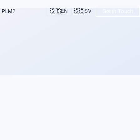
s PLM?
Get in Touch
🇬🇧
EN
🇸🇪
SV